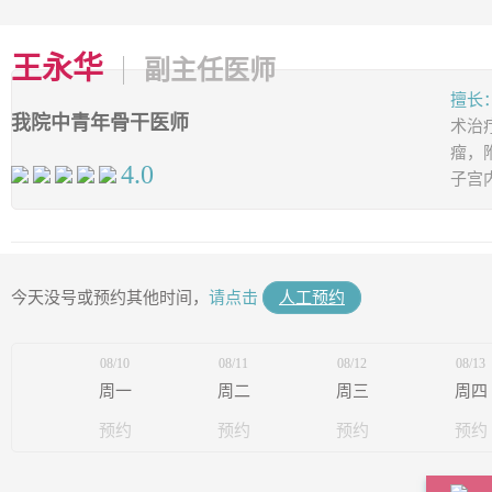
在线咨询/预约 →
王永华
副主任医师
擅长
我院中青年骨干医师
术治
瘤，
* 在线与客服人员沟通，告知预约项目与时间，提供联系信息即可成功预约。
4.0
子宫
电话挂号预约
24小时健康专线
今天没号或预约其他时间，
请点击
人工预约
400-0731-120
08/10
08/11
08/12
08/13
周一
周二
周三
周四
预约
预约
预约
预约
* 通过客服热线，可以轻松预约各科室项目及预定产房。