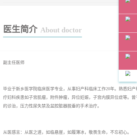
自助挂号预约
在线咨询
医生简介
About doctor
预约挂号
400-
健康热线
副主任医师
0731-
掌上微信
* 信息提交后，客服人员将给您回电确认预约信息。
120
微信挂号预约
毕业于新乡医学院临床医学专业，从事妇产科临床工作20年。熟悉
妇产
疗妇科疾患如子宫肌瘤，附件肿瘤，异位妊娠，子宫内膜异位症等。曾
的诊治，压力性尿失禁及盆腔脏器脱垂的手术治疗。
从医感言：从医之道，如临悬崖，如履薄冰，敬畏生命，不忘初心。